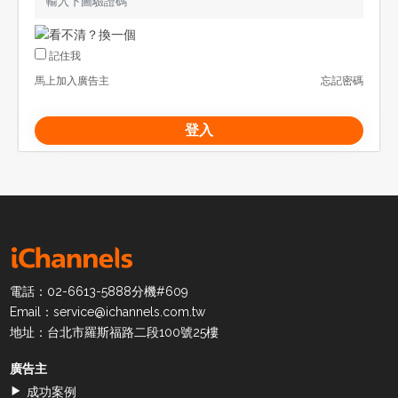
記住我
馬上加入廣告主
忘記密碼
登入
電話：02-6613-5888分機#609
Email：
service@ichannels.com.tw
地址：台北市羅斯福路二段100號25樓
廣告主
成功案例