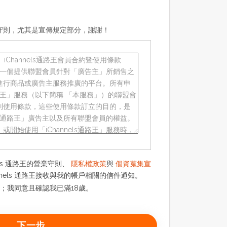
守則，尤其是宣傳規定部分，謝謝！
els 通路王的營業守則、
隱私權政策
與
個資蒐集宣
nnels 通路王接收與我的帳戶相關的信件通知。
歲；我同意且確認我已滿18歲。
下一步