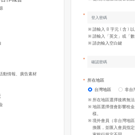
源
＊
※
請輸入 8 字元 ( 含 ) 
※
請輸入「英文」或「數
驗
※
請勿輸入空白鍵
＊
活動情報、廣告素材
＊
所在地區
台灣地區
非台
能
※
所在地區選擇後將無法
金
※
地區選擇僅會影響稅金
樣。
※
境外會員（非台灣地區
換匯，並匯入會員指定
家銀行規定不同。