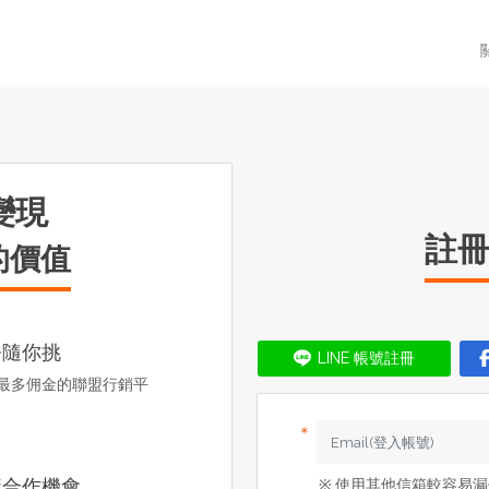
變現
註
的價值
務隨你挑
LINE 帳號註冊
最多佣金的聯盟行銷平
＊
購合作機會
※
使用其他信箱較容易漏信