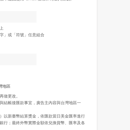
以上
字」或「符號」任意組合
灣地區
再做更改。
與結帳後匯款事宜，廣告主內容與台灣地區一
）以新臺幣結算獎金，依匯款當日美金匯率進行
銀行；最終外幣實際金額依兌換貨幣、匯率­及各